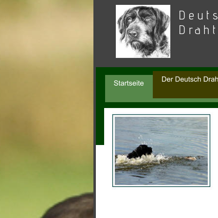
Deut
Drah