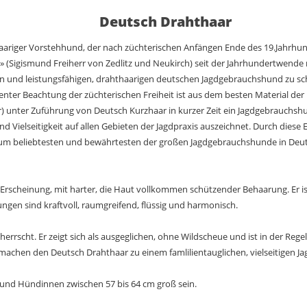
Deutsch Drahthaar
aariger Vorstehhund, der nach züchterischen Anfängen Ende des 19.Jahrhunde
(Sigismund Freiherr von Zedlitz und Neukirch) seit der Jahrhundertwende m
n und leistungsfähigen, drahthaarigen deutschen Jagdgebrauchshund zu sch
ter Beachtung der züchterischen Freiheit ist aus dem besten Material der
ar) unter Zuführung von Deutsch Kurzhaar in kurzer Zeit ein Jagdgebrauchsh
d Vielseitigkeit auf allen Gebieten der Jagdpraxis auszeichnet. Durch diese 
um beliebtesten und bewährtesten der großen Jagdgebrauchshunde in Deuts
 Erscheinung, mit harter, die Haut vollkommen schützender Behaarung. Er i
gen sind kraftvoll, raumgreifend, flüssig und harmonisch.
errscht. Er zeigt sich als ausgeglichen, ohne Wildscheue und ist in der Reg
machen den Deutsch Drahthaar zu einem famlilientauglichen, vielseitigen Ja
 und Hündinnen zwischen 57 bis 64 cm groß sein.