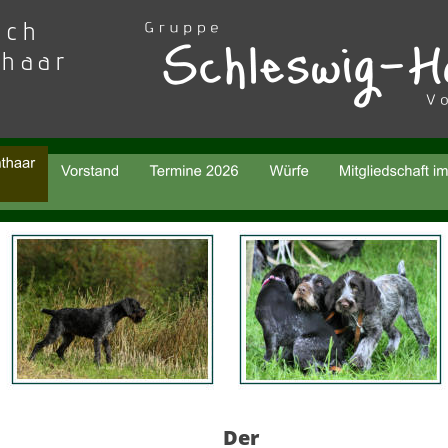
sch 
thaar
Der 